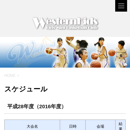
HOME
>
スケジュール
平成28年度（2016年度）
結
大会名
日時
会場
果