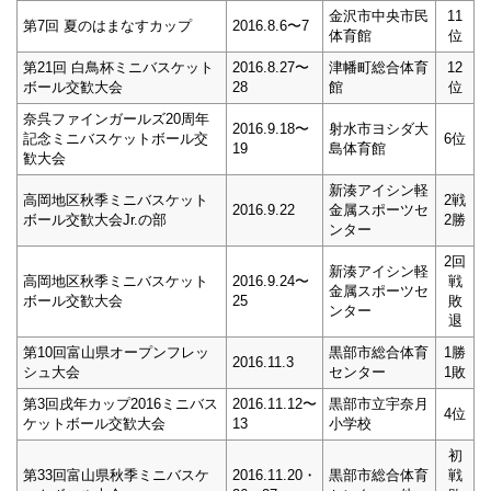
金沢市中央市民
11
第7回 夏のはまなすカップ
2016.8.6〜7
体育館
位
第21回 白鳥杯ミニバスケット
2016.8.27〜
津幡町総合体育
12
ボール交歓大会
28
館
位
奈呉ファインガールズ20周年
2016.9.18〜
射水市ヨシダ大
記念ミニバスケットボール交
6位
19
島体育館
歓大会
新湊アイシン軽
高岡地区秋季ミニバスケット
2戦
2016.9.22
金属スポーツセ
ボール交歓大会Jr.の部
2勝
ンター
2回
新湊アイシン軽
高岡地区秋季ミニバスケット
2016.9.24〜
戦
金属スポーツセ
ボール交歓大会
25
敗
ンター
退
第10回富山県オープンフレッ
黒部市総合体育
1勝
2016.11.3
シュ大会
センター
1敗
第3回戌年カップ2016ミニバス
2016.11.12〜
黒部市立宇奈月
4位
ケットボール交歓大会
13
小学校
初
第33回富山県秋季ミニバスケ
2016.11.20・
黒部市総合体育
戦