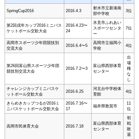
射水市立新湊南
SpringCup2016
2016.4.3
3位
部中学校
氷見市ふれあい
第2回戌年カップ2016ミニバス
2016.4.23〜
スポーツセンタ
7位
ケットボール交歓大会
24
ー
高岡市スポーツ少年団競技別
高岡市立福岡小
2016.6.4〜5
4位
交流大会
学校
出
場
第26回富山県スポーツ少年団
富山県西部体育
2016.7.2〜3
権
競技別交流大会
センター
な
し
チャレンジカップミニバスケ
河北台中学校体
2016.6.25
4位
ットボール交歓大会
育館
きらめきカップつるが2016ミ
2016.7.16〜
11
福井県敦賀市
ニバスケットボール交歓大会
17
位
初
富山県西部体育
戦
高岡市民体育大会
2016.7.18
センター
敗
退