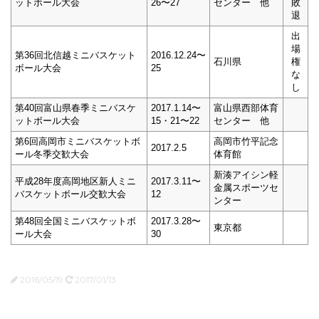
ットボール大会
26〜27
センター 他
敗
退
出
場
第36回北信越ミニバスケット
2016.12.24〜
石川県
権
ボール大会
25
な
し
第40回富山県春季ミニバスケ
2017.1.14〜
富山県西部体育
ットボール大会
15・21〜22
センター 他
第6回高岡市ミニバスケットボ
高岡市竹平記念
2017.2.5
ール冬季交歓大会
体育館
新湊アイシン軽
平成28年度高岡地区新人ミニ
2017.3.11〜
金属スポーツセ
バスケットボール交歓大会
12
ンター
第48回全国ミニバスケットボ
2017.3.28〜
東京都
ール大会
30
2016/05/19
2017/01/13