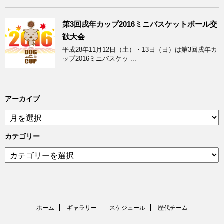
第3回戌年カップ2016ミニバスケットボール交
歓大会
平成28年11月12日（土）・13日（日）は第3回戌年カ
ップ2016ミニバスケッ ...
アーカイブ
ア
ー
カ
カテゴリー
イ
カ
ブ
テ
ゴ
リ
ー
ホーム
ギャラリー
スケジュール
歴代チーム